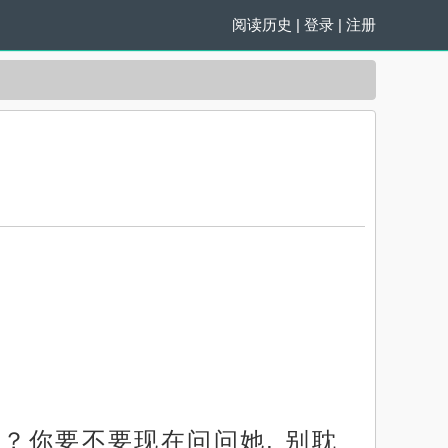
阅读历史
|
登录
|
注册
？你要不要现在问问她, 别耽