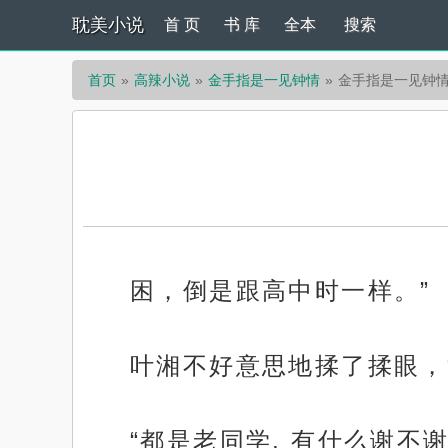
耽美小说
首 页
书 库
全本
搜索
首页
高辣小说
金手指是一见钟情
金手指是一见钟情
困，倒是跟高中时一样。”
叶湘不好意思地揉了揉眼，
“都是老同学, 有什么谢