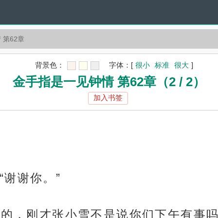
 第62章
背景色：
字体：
[
很小
标准
很大
]
金手指是一见钟情 第62章（2 / 2）
加入书签
“谢谢你。”
不谢的，刚才张小雪不是说你们下午有事吗