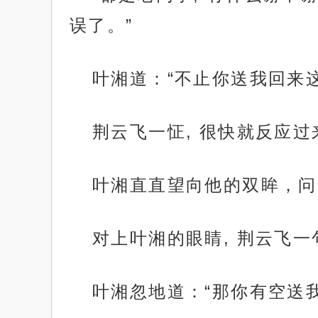
误了。”
叶湘道：“不止你送我回来
荆云飞一怔, 很快就反应
叶湘直直望向他的双眸，问
对上叶湘的眼睛, 荆云飞一
叶湘忽地道：“那你有空送