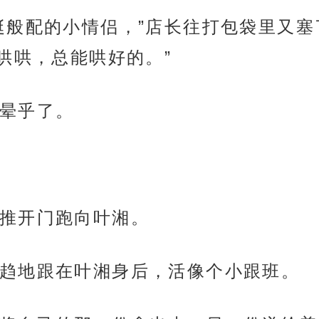
挺般配的小情侣，”店长往打包袋里又塞
哄哄，总能哄好的。”
晕乎了。
推开门跑向叶湘。
趋地跟在叶湘身后，活像个小跟班。