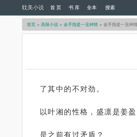
耽美小说
首 页
书 库
全本
搜索
首页
高辣小说
金手指是一见钟情
金手指是一见钟情
了其中的不对劲。
以叶湘的性格，盛凛是姜盈
是之前有过矛盾？