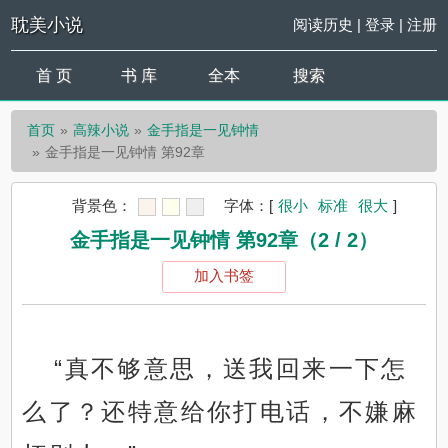
耽美小说
阅读历史
|
登录
|
注册
首 页
书 库
全本
搜索
首页
高辣小说
金手指是一见钟情
金手指是一见钟情 第92章
背景色：
字体：
[
很小
标准
很大
]
金手指是一见钟情 第92章（2 / 2）
加入书签
“真不够意思，送我回来一下怎
么了？还特意给你打电话，不嫌麻