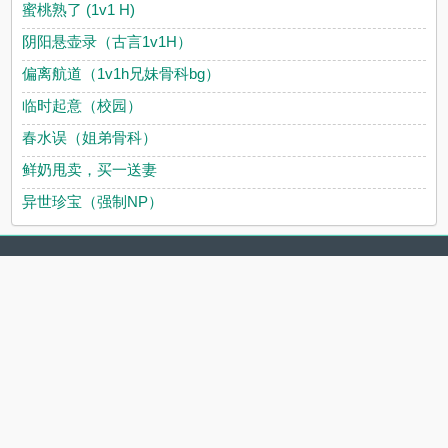
蜜桃熟了 (1v1 H)
阴阳悬壶录（古言1v1H）
偏离航道（1v1h兄妹骨科bg）
临时起意（校园）
春水误（姐弟骨科）
鲜奶甩卖，买一送妻
异世珍宝（强制NP）