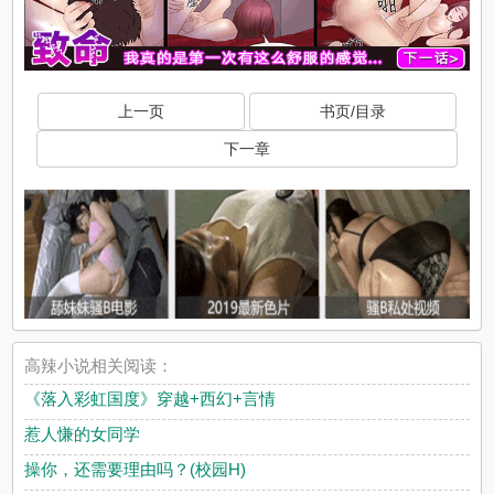
上一页
书页/目录
下一章
高辣小说相关阅读：
《落入彩虹国度》穿越+西幻+言情
惹人慊的女同学
操你，还需要理由吗？(校园H)