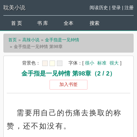
耽美小说
阅读历史
|
登录
|
注册
首 页
书 库
全本
搜索
首页
高辣小说
金手指是一见钟情
金手指是一见钟情 第98章
背景色：
字体：
[
很小
标准
很大
]
金手指是一见钟情 第98章（2 / 2）
加入书签
需要用自己的伤痛去换取的称
赞，还不如没有。