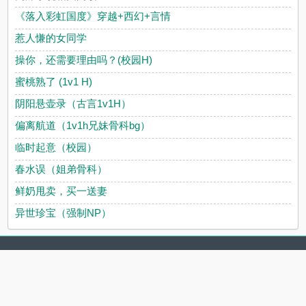
《落入彩虹国度》穿越+西幻+言情
惹人慊的女同学
操你，还需要理由吗？(校园H)
蜜桃熟了 (1v1 H)
阴阳悬壶录（古言1v1H）
偏离航道（1v1h兄妹骨科bg）
临时起意（校园）
春水误（姐弟骨科）
鲜奶甩卖，买一送妻
异世珍宝（强制NP）