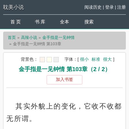
耽美小说
阅读历史
|
登录
|
注册
首 页
书 库
全本
搜索
首页
高辣小说
金手指是一见钟情
金手指是一见钟情 第103章
背景色：
字体：
[
很小
标准
很大
]
金手指是一见钟情 第103章（2 / 2）
加入书签
其实外貌上的变化，它收不收都
无所谓。