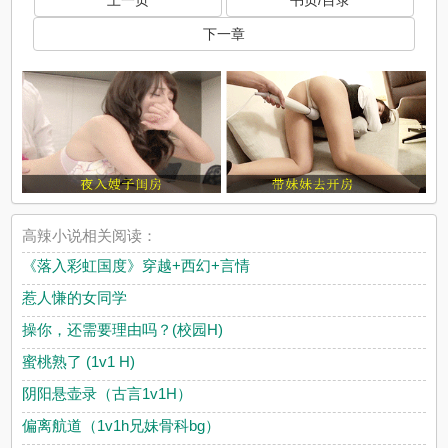
上一页
书页/目录
下一章
高辣小说相关阅读：
《落入彩虹国度》穿越+西幻+言情
惹人慊的女同学
操你，还需要理由吗？(校园H)
蜜桃熟了 (1v1 H)
阴阳悬壶录（古言1v1H）
偏离航道（1v1h兄妹骨科bg）