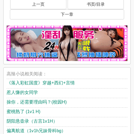
上一页
书页/目录
下一章
高辣小说相关阅读：
《落入彩虹国度》穿越+西幻+言情
惹人慊的女同学
操你，还需要理由吗？(校园H)
蜜桃熟了 (1v1 H)
阴阳悬壶录（古言1v1H）
偏离航道（1v1h兄妹骨科bg）