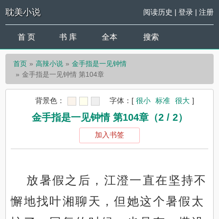
耽美小说
阅读历史
|
登录
|
注册
首 页
书 库
全本
搜索
首页
高辣小说
金手指是一见钟情
金手指是一见钟情 第104章
背景色：
字体：
[
很小
标准
很大
]
金手指是一见钟情 第104章（2 / 2）
加入书签
放暑假之后，江澄一直在坚持不
懈地找叶湘聊天，但她这个暑假太