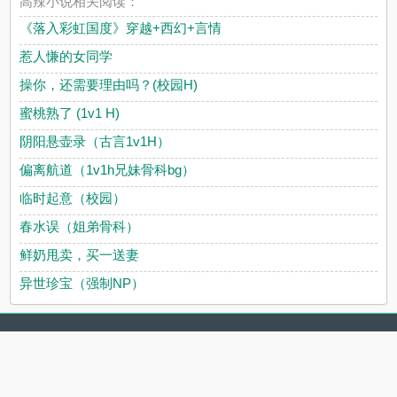
高辣小说相关阅读：
《落入彩虹国度》穿越+西幻+言情
惹人慊的女同学
操你，还需要理由吗？(校园H)
蜜桃熟了 (1v1 H)
阴阳悬壶录（古言1v1H）
偏离航道（1v1h兄妹骨科bg）
临时起意（校园）
春水误（姐弟骨科）
鲜奶甩卖，买一送妻
异世珍宝（强制NP）