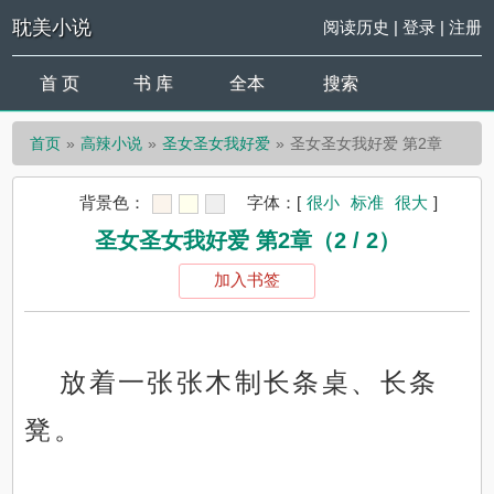
耽美小说
阅读历史
|
登录
|
注册
首 页
书 库
全本
搜索
首页
高辣小说
圣女圣女我好爱
圣女圣女我好爱 第2章
背景色：
字体：
[
很小
标准
很大
]
圣女圣女我好爱 第2章（2 / 2）
加入书签
放着一张张木制长条桌、长条
凳。