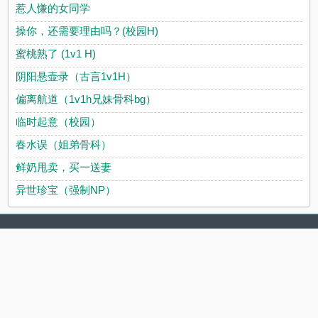
惹人慊的女同学
操你，还需要理由吗？(校园H)
蜜桃熟了 (1v1 H)
阴阳悬壶录（古言1v1H）
偏离航道（1v1h兄妹骨科bg）
临时起意（校园）
春水误（姐弟骨科）
鲜奶甩卖，买一送妻
异世珍宝（强制NP）