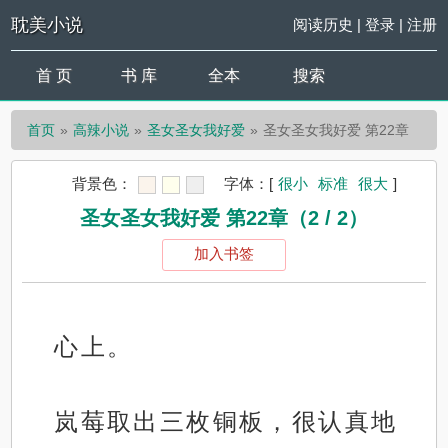
耽美小说
阅读历史
|
登录
|
注册
首 页
书 库
全本
搜索
首页
高辣小说
圣女圣女我好爱
圣女圣女我好爱 第22章
背景色：
字体：
[
很小
标准
很大
]
圣女圣女我好爱 第22章（2 / 2）
加入书签
心上。
岚莓取出三枚铜板，很认真地