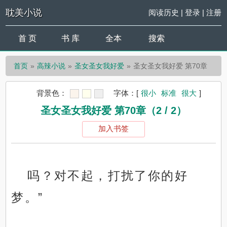
耽美小说
阅读历史
|
登录
|
注册
首 页
书 库
全本
搜索
首页
高辣小说
圣女圣女我好爱
圣女圣女我好爱 第70章
背景色：
字体：
[
很小
标准
很大
]
圣女圣女我好爱 第70章（2 / 2）
加入书签
吗？对不起，打扰了你的好
梦。”