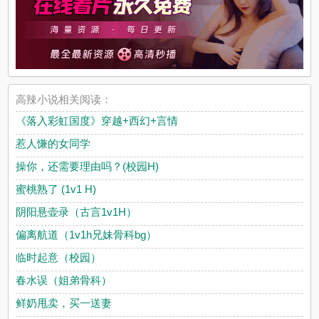
高辣小说相关阅读：
《落入彩虹国度》穿越+西幻+言情
惹人慊的女同学
操你，还需要理由吗？(校园H)
蜜桃熟了 (1v1 H)
阴阳悬壶录（古言1v1H）
偏离航道（1v1h兄妹骨科bg）
临时起意（校园）
春水误（姐弟骨科）
鲜奶甩卖，买一送妻