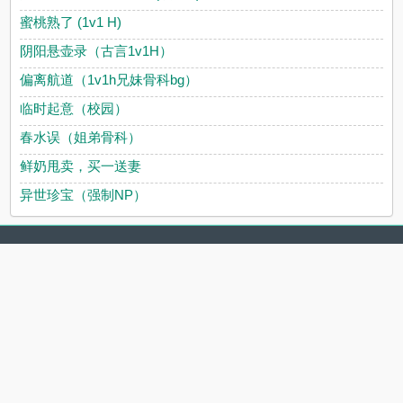
蜜桃熟了 (1v1 H)
阴阳悬壶录（古言1v1H）
偏离航道（1v1h兄妹骨科bg）
临时起意（校园）
春水误（姐弟骨科）
鲜奶甩卖，买一送妻
异世珍宝（强制NP）