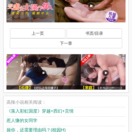
上一页
书页/目录
下一章
高辣小说相关阅读：
《落入彩虹国度》穿越+西幻+言情
惹人慊的女同学
操你，还需要理由吗？(校园H)