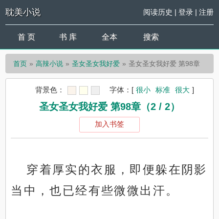
耽美小说
阅读历史
|
登录
|
注册
首 页
书 库
全本
搜索
首页
高辣小说
圣女圣女我好爱
圣女圣女我好爱 第98章
背景色：
字体：
[
很小
标准
很大
]
圣女圣女我好爱 第98章（2 / 2）
加入书签
穿着厚实的衣服，即便躲在阴影
当中，也已经有些微微出汗。