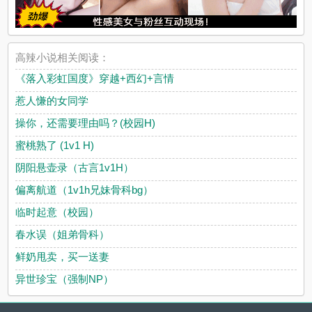
高辣小说相关阅读：
《落入彩虹国度》穿越+西幻+言情
惹人慊的女同学
操你，还需要理由吗？(校园H)
蜜桃熟了 (1v1 H)
阴阳悬壶录（古言1v1H）
偏离航道（1v1h兄妹骨科bg）
临时起意（校园）
春水误（姐弟骨科）
鲜奶甩卖，买一送妻
异世珍宝（强制NP）