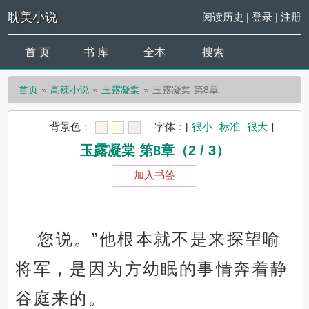
耽美小说
阅读历史
|
登录
|
注册
首 页
书 库
全本
搜索
首页
高辣小说
玉露凝棠
玉露凝棠 第8章
背景色：
字体：
[
很小
标准
很大
]
玉露凝棠 第8章（2 / 3）
加入书签
您说。”他根本就不是来探望喻
将军，是因为方幼眠的事情奔着静
谷庭来的。