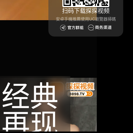
扫码下载探探视频
安卓手機推薦使用UC瀏覽器掃碼
经典
再现