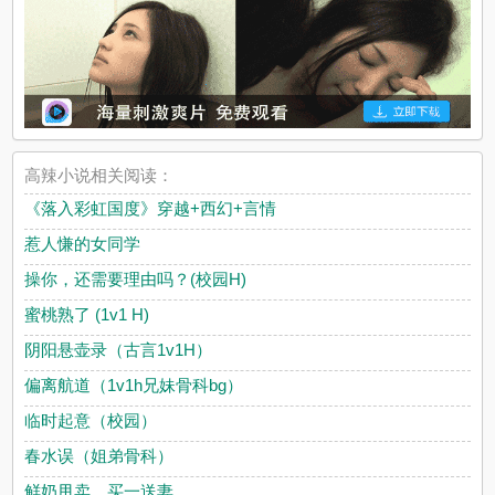
高辣小说相关阅读：
《落入彩虹国度》穿越+西幻+言情
惹人慊的女同学
操你，还需要理由吗？(校园H)
蜜桃熟了 (1v1 H)
阴阳悬壶录（古言1v1H）
偏离航道（1v1h兄妹骨科bg）
临时起意（校园）
春水误（姐弟骨科）
鲜奶甩卖，买一送妻