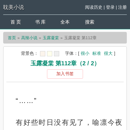
耽美小说
阅读历史
|
登录
|
注册
首 页
书 库
全本
搜索
首页
高辣小说
玉露凝棠
玉露凝棠 第112章
背景色：
字体：
[
很小
标准
很大
]
玉露凝棠 第112章（2 / 2）
加入书签
“……”
有好些时日没有见了，喻凛今夜