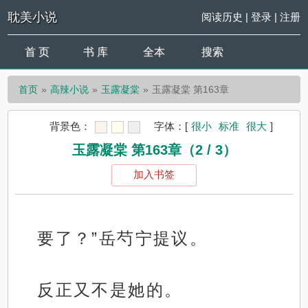
耽美小说
阅读历史
|
登录
|
注册
首 页
书 库
全本
搜索
首页
高辣小说
玉露凝棠
玉露凝棠 第163章
背景色：
字体：
[
很小
标准
很大
]
玉露凝棠 第163章（2 / 3）
加入书签
要了？”岳芍宁提议。
反正又不是她的。