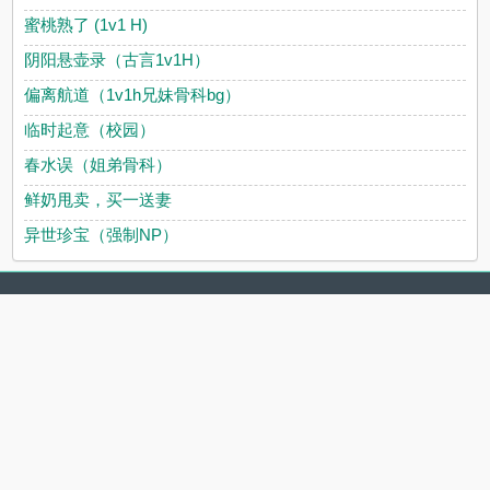
蜜桃熟了 (1v1 H)
阴阳悬壶录（古言1v1H）
偏离航道（1v1h兄妹骨科bg）
临时起意（校园）
春水误（姐弟骨科）
鲜奶甩卖，买一送妻
异世珍宝（强制NP）