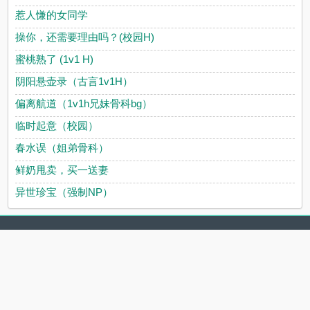
惹人慊的女同学
操你，还需要理由吗？(校园H)
蜜桃熟了 (1v1 H)
阴阳悬壶录（古言1v1H）
偏离航道（1v1h兄妹骨科bg）
临时起意（校园）
春水误（姐弟骨科）
鲜奶甩卖，买一送妻
异世珍宝（强制NP）