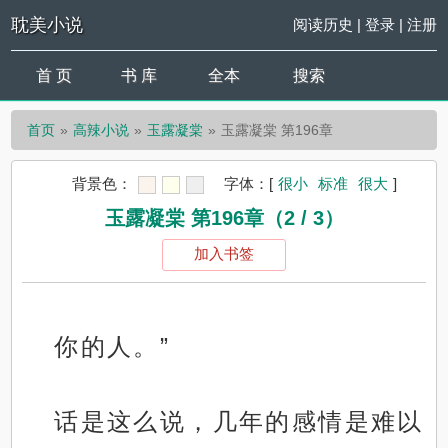
耽美小说
阅读历史
|
登录
|
注册
首 页
书 库
全本
搜索
首页
高辣小说
玉露凝棠
玉露凝棠 第196章
背景色：
字体：
[
很小
标准
很大
]
玉露凝棠 第196章（2 / 3）
加入书签
你的人。”
话是这么说，几年的感情是难以