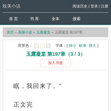
耽美小说
阅读历史
|
登录
|
注册
首 页
书 库
全本
搜索
首页
高辣小说
玉露凝棠
玉露凝棠 第197章
背景色：
字体：
[
很小
标准
很大
]
玉露凝棠 第197章（3 / 3）
加入书签
眠，我回来了。”
正文完