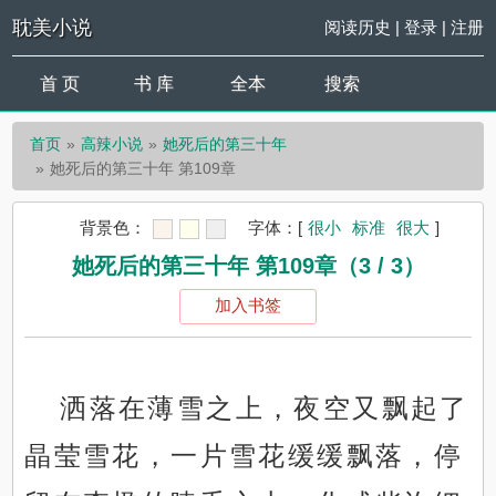
耽美小说
阅读历史
|
登录
|
注册
首 页
书 库
全本
搜索
首页
高辣小说
她死后的第三十年
她死后的第三十年 第109章
背景色：
字体：
[
很小
标准
很大
]
她死后的第三十年 第109章（3 / 3）
加入书签
洒落在薄雪之上，夜空又飘起了
晶莹雪花，一片雪花缓缓飘落，停