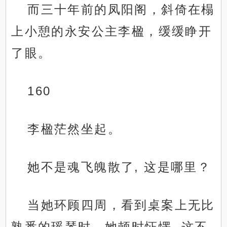
而三十年前的凤阳阁，斜倚在榻
上小憩的永安公主李楹，缓缓睁开
了眼。
160
李楹茫然坐起。
她不是魂飞魄散了, 这是哪里？
当她环顾四周，看到桌案上无比
熟悉的瑶琴时，她顿时怔愣, 这不