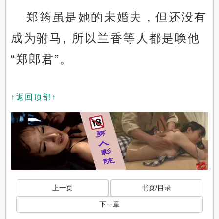
郑筠虽是她的未婚夫，但还没有
成为驸马, 所以兰香等人都是唤他
“郑郎君”。
↑返回顶部↑
上一页
书页/目录
下一章