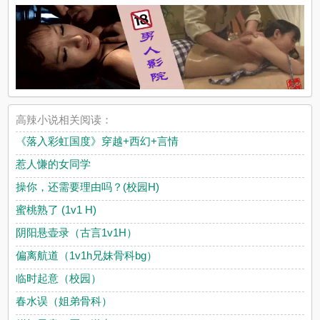
高辣小说相关阅读：
《落入彩虹国度》穿越+西幻+言情
惹人慊的女同学
操你，还需要理由吗？(校园H)
蜜桃熟了 (1v1 H)
阴阳悬壶录（古言1v1H）
偏离航道（1v1h兄妹骨科bg）
临时起意（校园）
春水误（姐弟骨科）