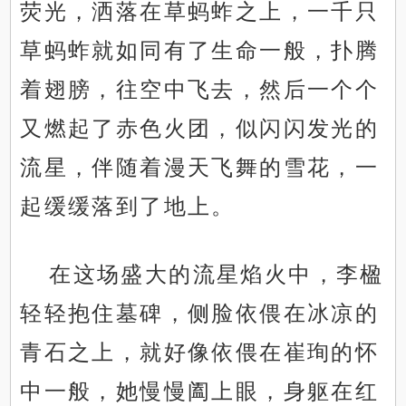
荧光，洒落在草蚂蚱之上，一千只
草蚂蚱就如同有了生命一般，扑腾
着翅膀，往空中飞去，然后一个个
又燃起了赤色火团，似闪闪发光的
流星，伴随着漫天飞舞的雪花，一
起缓缓落到了地上。
在这场盛大的流星焰火中，李楹
轻轻抱住墓碑，侧脸依偎在冰凉的
青石之上，就好像依偎在崔珣的怀
中一般，她慢慢阖上眼，身躯在红