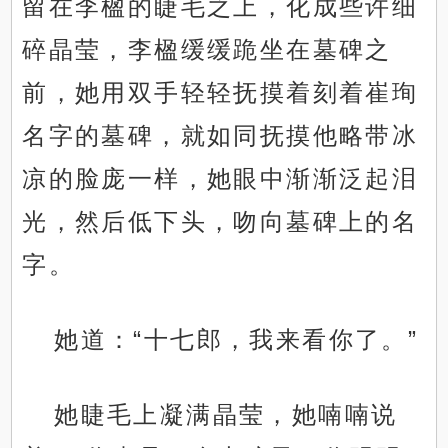
留在李楹的睫毛之上，化成些许细
碎晶莹，李楹缓缓跪坐在墓碑之
前，她用双手轻轻抚摸着刻着崔珣
名字的墓碑，就如同抚摸他略带冰
凉的脸庞一样，她眼中渐渐泛起泪
光，然后低下头，吻向墓碑上的名
字。
她道：“十七郎，我来看你了。”
她睫毛上凝满晶莹，她喃喃说