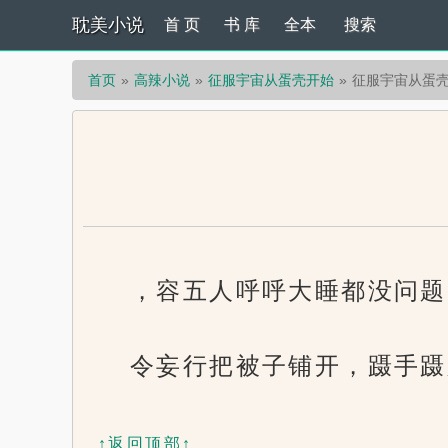
耽美小说
首 页
书 库
全本
搜索
首页
高辣小说
征服宇宙从蛋壳开始
征服宇宙从蛋壳
，容五人呼呼大睡都没问题
令妄行把被子铺开，蹑手蹑
↑返回顶部↑