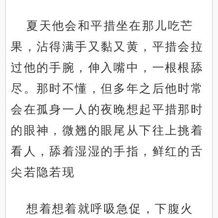
夏天他会和平措坐在那儿吃芒
果，沾得满手又黏又黄，平措会拉
过他的手腕，伸入嘴中，一根根舔
尽。那时不懂，但多年之后他时常
会在孤身一人的夜晚想起平措那时
的眼神，微翘的眼尾从下往上挑着
看人，舔着湿湿的手指，鲜红的舌
尖若隐若现
想着想着就呼吸急促，下腹火