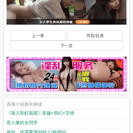
上一章
书页/目录
下一页
高辣小说相关阅读：
《落入彩虹国度》穿越+西幻+言情
惹人慊的女同学
操你，还需要理由吗？(校园H)