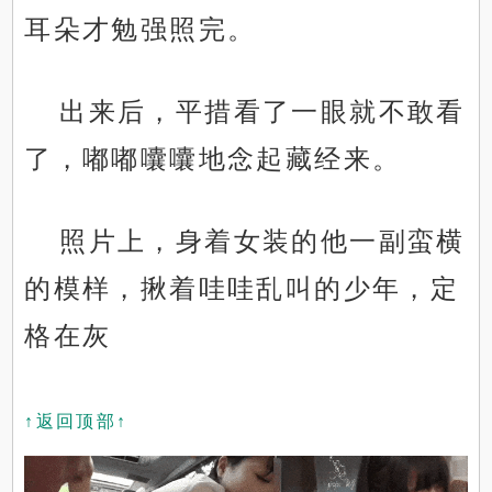
耳朵才勉强照完。
出来后，平措看了一眼就不敢看
了，嘟嘟囔囔地念起藏经来。
照片上，身着女装的他一副蛮横
的模样，揪着哇哇乱叫的少年，定
格在灰
↑返回顶部↑