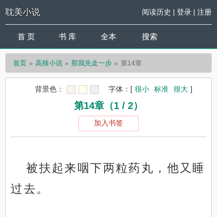
耽美小说
阅读历史
|
登录
|
注册
首 页
书 库
全本
搜索
首页
高辣小说
那我先走一步
第14章
背景色：
字体：
[
很小
标准
很大
]
第14章（1 / 2）
加入书签
被扶起来咽下两粒药丸，他又睡
过去。