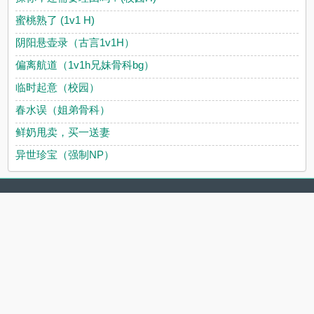
蜜桃熟了 (1v1 H)
阴阳悬壶录（古言1v1H）
偏离航道（1v1h兄妹骨科bg）
临时起意（校园）
春水误（姐弟骨科）
鲜奶甩卖，买一送妻
异世珍宝（强制NP）