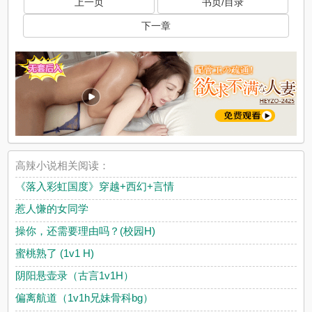
上一页
书页/目录
下一章
高辣小说相关阅读：
《落入彩虹国度》穿越+西幻+言情
惹人慊的女同学
操你，还需要理由吗？(校园H)
蜜桃熟了 (1v1 H)
阴阳悬壶录（古言1v1H）
偏离航道（1v1h兄妹骨科bg）