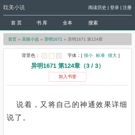
耽美小说
阅读历史
|
登录
|
注册
首 页
书 库
全本
搜索
首页
高辣小说
异明1671
异明1671 第124章
背景色：
字体：
[
很小
标准
很大
]
异明1671 第124章（3 / 3）
加入书签
说着，又将自己的神通效果详细
说了。