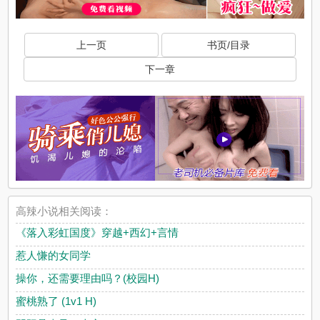
上一页
书页/目录
下一章
高辣小说相关阅读：
《落入彩虹国度》穿越+西幻+言情
惹人慊的女同学
操你，还需要理由吗？(校园H)
蜜桃熟了 (1v1 H)