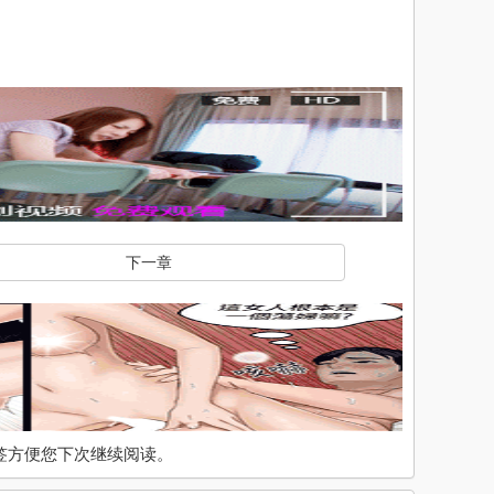
下一章
入书签方便您下次继续阅读。