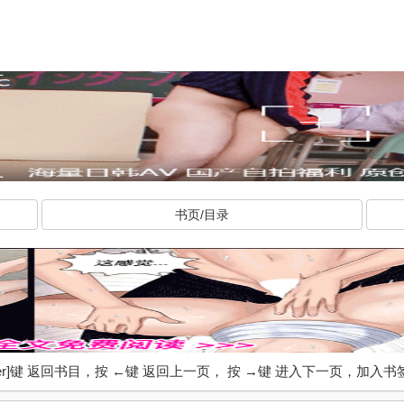
书页/目录
ter]键 返回书目，按 ←键 返回上一页， 按 →键 进入下一页，加