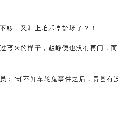
不够，又盯上咱乐亭盐场了？！
过弯来的样子，赵峥便也没有再问，而
员：“却不知车轮鬼事件之后，贵县有