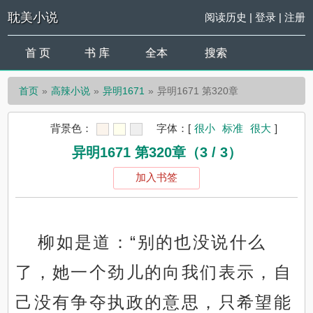
耽美小说
阅读历史
|
登录
|
注册
首 页
书 库
全本
搜索
首页
高辣小说
异明1671
异明1671 第320章
背景色：
字体：
[
很小
标准
很大
]
异明1671 第320章（3 / 3）
加入书签
柳如是道：“别的也没说什么
了，她一个劲儿的向我们表示，自
己没有争夺执政的意思，只希望能