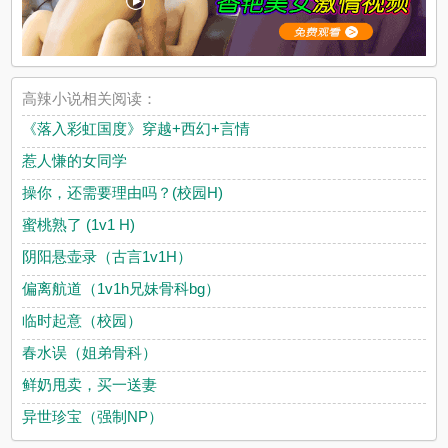
高辣小说相关阅读：
《落入彩虹国度》穿越+西幻+言情
惹人慊的女同学
操你，还需要理由吗？(校园H)
蜜桃熟了 (1v1 H)
阴阳悬壶录（古言1v1H）
偏离航道（1v1h兄妹骨科bg）
临时起意（校园）
春水误（姐弟骨科）
鲜奶甩卖，买一送妻
异世珍宝（强制NP）