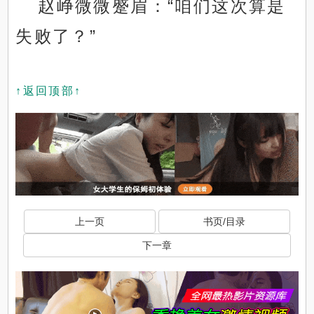
赵峥微微蹙眉：“咱们这次算是
失败了？”
↑返回顶部↑
上一页
书页/目录
下一章