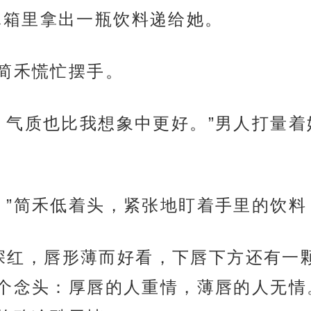
l从冰箱里拿出一瓶饮料递给她。
”简禾慌忙摆手。
，气质也比我想象中更好。”男人打量
。”简禾低着头，紧张地盯着手里的饮
唇色深红，唇形薄而好看，下唇下方还有
个念头：厚唇的人重情，薄唇的人无情