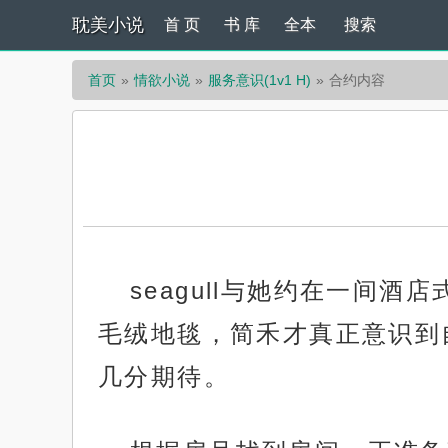
耽美小说
首 页
书 库
全本
搜索
首页
情欲小说
服务意识(1v1 H)
合约内容
seagull与她约在一间
毛绒地毯，简禾才真正意识到
几分期待。