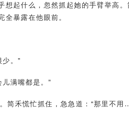
似乎想起什么，忽然抓起她的手臂举高
完全暴露在他眼前。
少。”
会儿满嘴都是。”
。简禾慌忙抓住，急急道：“那里不用