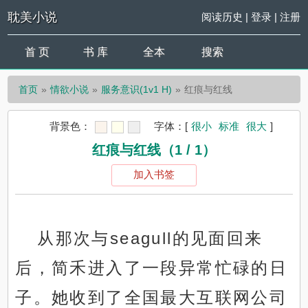
耽美小说
阅读历史
|
登录
|
注册
首 页
书 库
全本
搜索
首页
情欲小说
服务意识(1v1 H)
红痕与红线
背景色：
字体：
[
很小
标准
很大
]
红痕与红线（1 / 1）
加入书签
从那次与seagull的见面回来
后，简禾进入了一段异常忙碌的日
子。她收到了全国最大互联网公司