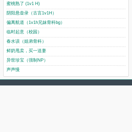
蜜桃熟了 (1v1 H)
阴阳悬壶录（古言1v1H）
偏离航道（1v1h兄妹骨科bg）
临时起意（校园）
春水误（姐弟骨科）
鲜奶甩卖，买一送妻
异世珍宝（强制NP）
声声慢