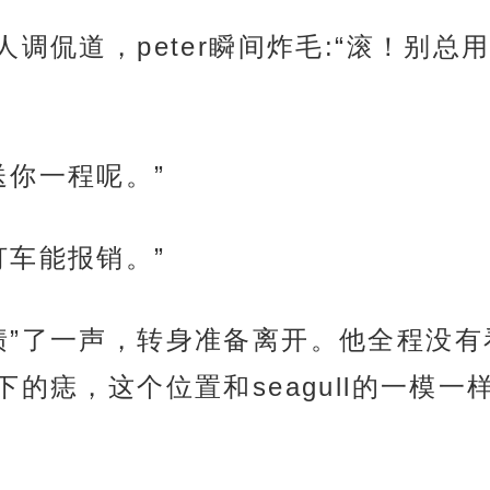
人调侃道，peter瞬间炸毛:“滚！别
送你一程呢。”
打车能报销。”
啧”了一声，转身准备离开。他全程没
的痣，这个位置和seagull的一模