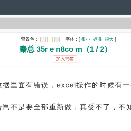
背景色：
字体：
[
很小
标准
很大
]
秦总 35r e n8co m（1 / 2）
加入书签
据里面有错误，excel操作的时候有一
告岂不是要全部重新做，真受不了，不