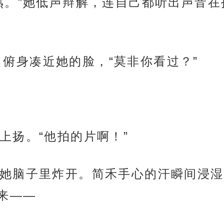
。”她低声辩解，连自己都听出声音在抖
眼，俯身凑近她的脸，“莫非你看过？”
上扬。“他拍的片啊！”
她脑子里炸开。简禾手心的汗瞬间浸湿
来——