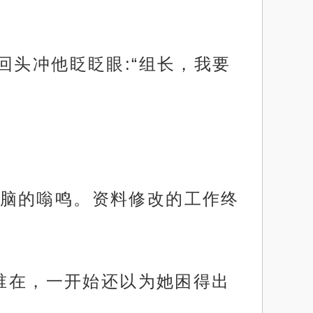
回头冲他眨眨眼:“组长，我要
脑的嗡鸣。资料修改的工作终
有谁在，一开始还以为她困得出