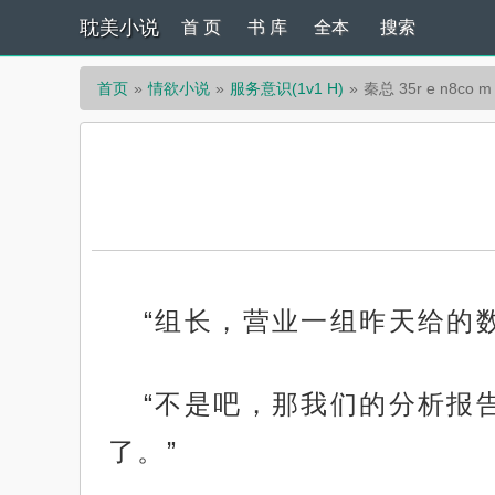
耽美小说
首 页
书 库
全本
搜索
首页
情欲小说
服务意识(1v1 H)
秦总 35r e n8co m
“组长，营业一组昨天给的数
“不是吧，那我们的分析报
了。”