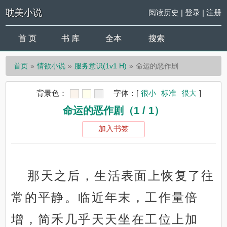
耽美小说
阅读历史
|
登录
|
注册
首 页
书 库
全本
搜索
首页
情欲小说
服务意识(1v1 H)
命运的恶作剧
背景色：
字体：
[
很小
标准
很大
]
命运的恶作剧（1 / 1）
加入书签
那天之后，生活表面上恢复了往
常的平静。临近年末，工作量倍
增，简禾几乎天天坐在工位上加