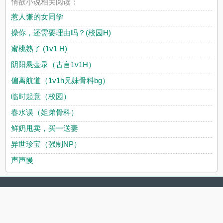
情欲小说相关阅读：
惹人慊的女同学
操你，还需要理由吗？(校园H)
蜜桃熟了 (1v1 H)
阴阳悬壶录（古言1v1H）
偏离航道（1v1h兄妹骨科bg）
临时起意（校园）
春水误（姐弟骨科）
鲜奶甩卖，买一送妻
异世珍宝（强制NP）
声声慢