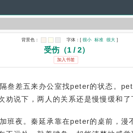
背景色：
字体：
[
很小
标准
很大
]
受伤（1 / 2）
加入书签
叁差五来办公室找peter的状态。pe
次劝说下，两人的关系还是慢慢缓和了
加班夜。秦延承靠在peter的桌前，