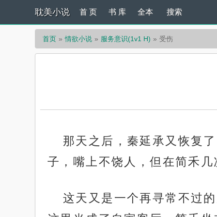
耽美小说
首 页
书 库
全本
搜索
首页
情欲小说
服务意识(1v1 H)
受伤
那天之后，秦延承又恢复了隔
子，嘴上不饶人，但在简禾几
这天又是一个再寻常不过的