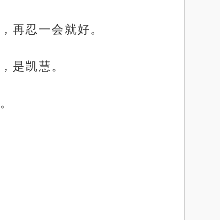
，再忍一会就好。
，是凯慧。
。