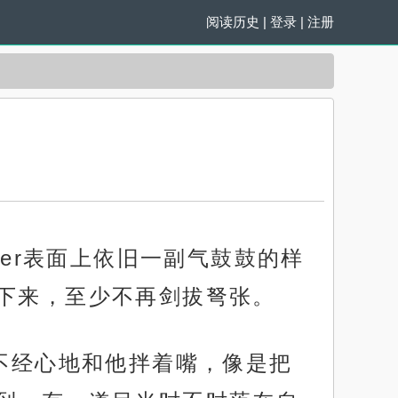
阅读历史
|
登录
|
注册
ter表面上依旧一副气鼓鼓的样
下来，至少不再剑拔弩张。
漫不经心地和他拌着嘴，像是把