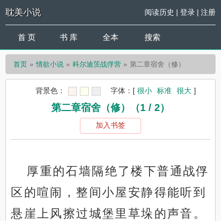
耽美小说
阅读历史
|
登录
|
注册
首 页
书 库
全本
搜索
首页
情欲小说
科尔迪茨战俘营
第二章宿舍（修）
背景色：
字体：
[
很小
标准
很大
]
第二章宿舍（修）（1 / 2）
加入书签
厚重的石墙隔绝了楼下普通战俘
区的喧闹，整间小屋安静得能听到
悬崖上风擦过城堡里草垛的声音。