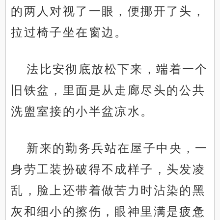
的两人对视了一眼，便挪开了头，
拉过椅子坐在窗边。
法比安彻底放松下来，端着一个
旧铁盆，里面是从走廊尽头的公共
洗盥室接的小半盆凉水。
新来的勤务兵站在屋子中央，一
身劳工装扮破得不成样子，头发凌
乱，脸上还带着做苦力时沾染的黑
灰和细小的擦伤，眼神里满是疲惫