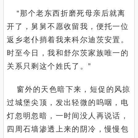
“那个老东西折磨死母亲后就离
开了，舅舅不愿收留我，便托一位
返乡老仆捎着我来科尔迪茨安置。
时至今日，我和舒尔茨家族唯一的
关系只剩这个姓氏了。”
窗外的天色暗下来，短促的风掠
过城堡尖顶，发出轻微的呜咽，电
灯忽明忽暗，一时间没人再说话，
四周石墙渗透上来的阴冷，慢慢包