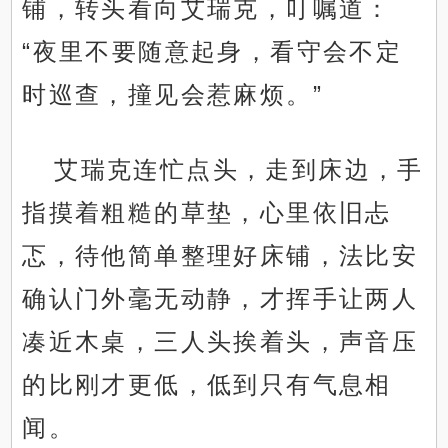
铺，转头看向艾瑞克，叮嘱道：
“夜里不要随意起身，看守会不定
时巡查，撞见会惹麻烦。”
艾瑞克连忙点头，走到床边，手
指摸着粗糙的草垫，心里依旧忐
忑，待他简单整理好床铺，法比安
确认门外毫无动静，才挥手让两人
凑近木桌，三人头挨着头，声音压
的比刚才更低，低到只有气息相
闻。