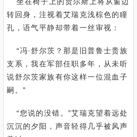
坐在椅子上的贾尔斯上将从窗边
转回身，注视着艾瑞克浅棕色的瞳
孔，语气平静却带着一丝审视：
“冯·舒尔茨？那是旧普鲁士贵族
支系，我在军部任职多年，从未听
说舒尔茨家族有你这样一位混血子
嗣。”
“您说的没错。”艾瑞克望着远处
沉沉的夕阳，声音轻得几乎被风声