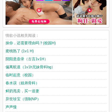
情欲小说相关阅读：
操你，还需要理由吗？(校园H)
蜜桃熟了 (1v1 H)
阴阳悬壶录（古言1v1H）
偏离航道（1v1h兄妹骨科bg）
临时起意（校园）
春水误（姐弟骨科）
鲜奶甩卖，买一送妻
异世珍宝（强制NP）
声声慢