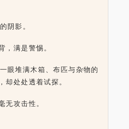
的阴影。
肩背，满是警惕。
一眼堆满木箱、布匹与杂物的
，却处处透着试探。
毫无攻击性。