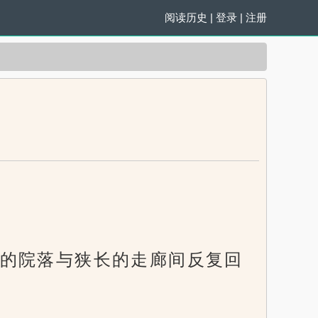
阅读历史
|
登录
|
注册
的院落与狭长的走廊间反复回