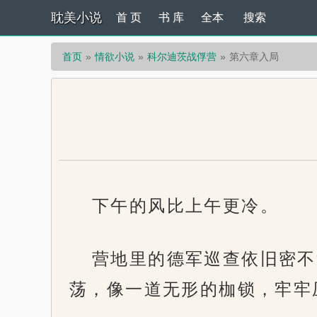
耽美小说
首 页
书 库
全本
搜索
首页
情欲小说
科尔迪茨战俘营
第六章入局
下午的风比上午更冷。
营地里的德军巡查依旧密不
荡，像一道无形的枷锁，牢牢