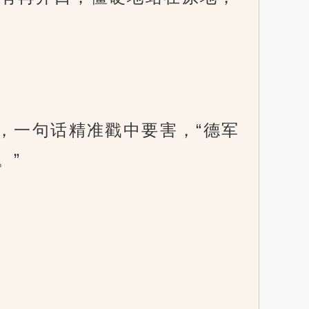
，一句话精准戳中要害，“德军
。”