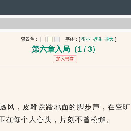
背景色：
字体：
[
很小
标准
很大
]
第六章入局（1 / 3）
加入书签
透风，皮靴踩踏地面的脚步声，在空旷
压在每个人心头，片刻不曾松懈。