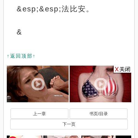
&esp;&esp;法比安。
&
↑返回顶部↑
上一章
书页/目录
下一页