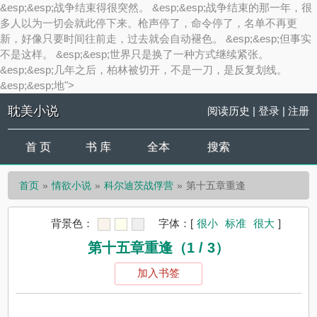
&esp;&esp;战争结束得很突然。 &esp;&esp;战争结束的那一年，很
多人以为一切会就此停下来。枪声停了，命令停了，名单不再更
新，好像只要时间往前走，过去就会自动褪色。 &esp;&esp;但事实
不是这样。 &esp;&esp;世界只是换了一种方式继续紧张。
&esp;&esp;几年之后，柏林被切开，不是一刀，是反复划线。
&esp;&esp;地">
耽美小说
阅读历史
|
登录
|
注册
首 页
书 库
全本
搜索
首页
情欲小说
科尔迪茨战俘营
第十五章重逢
背景色：
字体：
[
很小
标准
很大
]
第十五章重逢（1 / 3）
加入书签