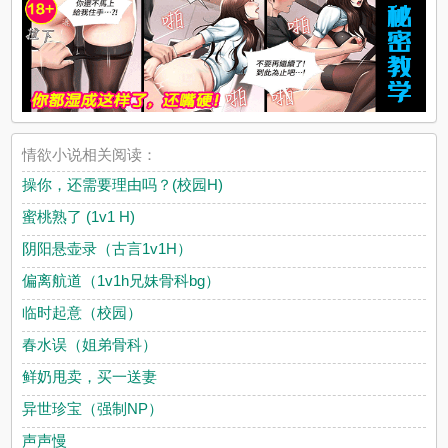
情欲小说相关阅读：
操你，还需要理由吗？(校园H)
蜜桃熟了 (1v1 H)
阴阳悬壶录（古言1v1H）
偏离航道（1v1h兄妹骨科bg）
临时起意（校园）
春水误（姐弟骨科）
鲜奶甩卖，买一送妻
异世珍宝（强制NP）
声声慢