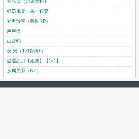
春水误（姐弟骨科）
鲜奶甩卖，买一送妻
异世珍宝（强制NP）
声声慢
山蓝鸲
夜 景（1v1骨科h）
温涩甜月【姐弟】【1v1】
从属关系（NP）