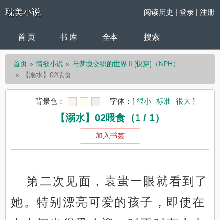
耽美小说
阅读历史
|
登录
|
注册
首 页
书 库
全本
搜索
首页
情欲小说
与梦境交织的世界Ⅱ[快穿]（NPH）
【溺水】02喂食
背景色：
字体：
[
很小
标准
很大
]
【溺水】02喂食（1 / 1）
加入书签
第二次见面，袁蚩一眼就看到了
她。特别漂亮可爱的孩子，即使在