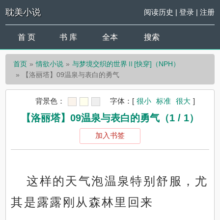
耽美小说
阅读历史
|
登录
|
注册
首 页
书 库
全本
搜索
首页
情欲小说
与梦境交织的世界Ⅱ[快穿]（NPH）
【洛丽塔】09温泉与表白的勇气
背景色：
字体：
[
很小
标准
很大
]
【洛丽塔】09温泉与表白的勇气（1 / 1）
加入书签
这样的天气泡温泉特别舒服，尤
其是露露刚从森林里回来