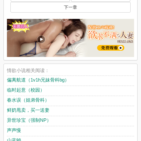
下一章
情欲小说相关阅读：
偏离航道（1v1h兄妹骨科bg）
临时起意（校园）
春水误（姐弟骨科）
鲜奶甩卖，买一送妻
异世珍宝（强制NP）
声声慢
山蓝鸲