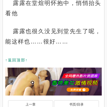
露露在堂煊明怀抱中，悄悄抬头
看他
露露也很久没见到堂先生了呢，
能这样也……很好……
↑返回顶部↑
上一章
书页/目录