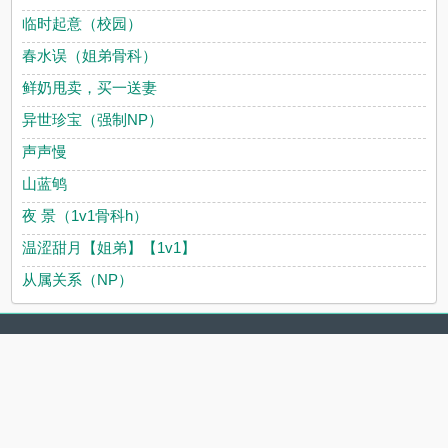
临时起意（校园）
春水误（姐弟骨科）
鲜奶甩卖，买一送妻
异世珍宝（强制NP）
声声慢
山蓝鸲
夜 景（1v1骨科h）
温涩甜月【姐弟】【1v1】
从属关系（NP）