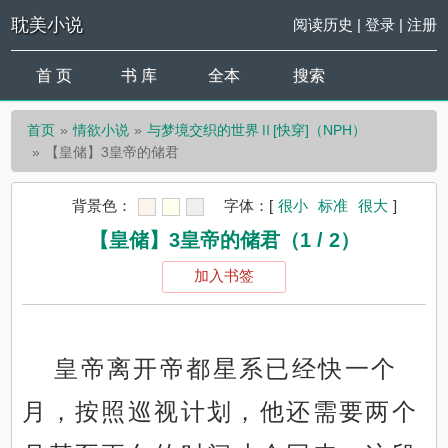
耽美小说
阅读历史
|
登录
|
注册
首 页
书 库
全本
搜索
首页
情欲小说
与梦境交织的世界Ⅱ[快穿]（NPH）
【皇储】3皇帝的储君
背景色：
字体：
[
很小
标准
很大
]
【皇储】3皇帝的储君（1 / 2）
加入书签
皇帝离开帝都星系已经快一个
月，按照巡视计划，他还需要两个