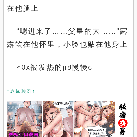
在他腿上
“嗯进来了……父皇的大……”露
露软在他怀里，小脸也贴在他身上
≈0x被发热的ji8慢慢c
↑返回顶部↑