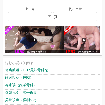
上一章
书页/目录
下一页
情欲小说相关阅读：
偏离航道（1v1h兄妹骨科bg）
临时起意（校园）
春水误（姐弟骨科）
鲜奶甩卖，买一送妻
异世珍宝（强制NP）