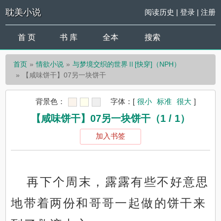
耽美小说
阅读历史
|
登录
|
注册
首 页
书 库
全本
搜索
首页
情欲小说
与梦境交织的世界Ⅱ[快穿]（NPH）
【咸味饼干】07另一块饼干
背景色：
字体：
[
很小
标准
很大
]
【咸味饼干】07另一块饼干（1 / 1）
加入书签
再下个周末，露露有些不好意思
地带着两份和哥哥一起做的饼干来