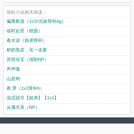
情欲小说相关阅读：
偏离航道（1v1h兄妹骨科bg）
临时起意（校园）
春水误（姐弟骨科）
鲜奶甩卖，买一送妻
异世珍宝（强制NP）
声声慢
山蓝鸲
夜 景（1v1骨科h）
温涩甜月【姐弟】【1v1】
从属关系（NP）