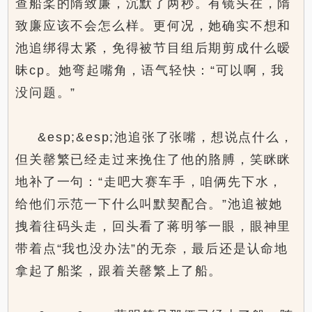
查船桨的隋致廉，沉默了两秒。有镜头在，隋
致廉应该不会怎么样。更何况，她确实不想和
池追绑得太紧，免得被节目组后期剪成什么暧
昧cp。她弯起嘴角，语气轻快：“可以啊，我
没问题。”
&esp;&esp;池追张了张嘴，想说点什么，
但关罄繁已经走过来挽住了他的胳膊，笑眯眯
地补了一句：“走吧大赛车手，咱俩先下水，
给他们示范一下什么叫默契配合。”池追被她
拽着往码头走，回头看了蒋明筝一眼，眼神里
带着点“我也没办法”的无奈，最后还是认命地
拿起了船桨，跟着关罄繁上了船。