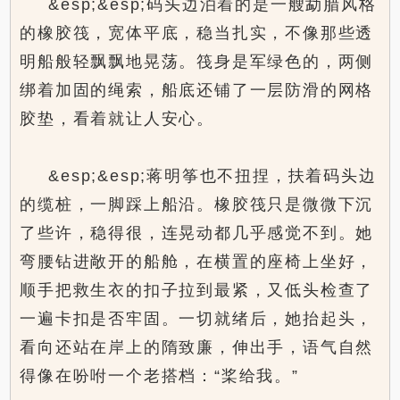
&esp;&esp;码头边泊着的是一艘勐腊风格
的橡胶筏，宽体平底，稳当扎实，不像那些透
明船般轻飘飘地晃荡。筏身是军绿色的，两侧
绑着加固的绳索，船底还铺了一层防滑的网格
胶垫，看着就让人安心。
&esp;&esp;蒋明筝也不扭捏，扶着码头边
的缆桩，一脚踩上船沿。橡胶筏只是微微下沉
了些许，稳得很，连晃动都几乎感觉不到。她
弯腰钻进敞开的船舱，在横置的座椅上坐好，
顺手把救生衣的扣子拉到最紧，又低头检查了
一遍卡扣是否牢固。一切就绪后，她抬起头，
看向还站在岸上的隋致廉，伸出手，语气自然
得像在吩咐一个老搭档：“桨给我。”