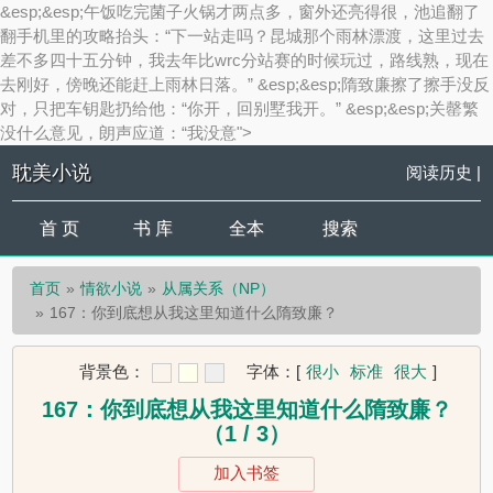
&esp;&esp;午饭吃完菌子火锅才两点多，窗外还亮得很，池追翻了
翻手机里的攻略抬头：“下一站走吗？昆城那个雨林漂渡，这里过去
差不多四十五分钟，我去年比wrc分站赛的时候玩过，路线熟，现在
去刚好，傍晚还能赶上雨林日落。” &esp;&esp;隋致廉擦了擦手没反
对，只把车钥匙扔给他：“你开，回别墅我开。” &esp;&esp;关罄繁
没什么意见，朗声应道：“我没意">
耽美小说
阅读历史
|
首 页
书 库
全本
搜索
首页
情欲小说
从属关系（NP）
167：你到底想从我这里知道什么隋致廉？
背景色：
字体：
[
很小
标准
很大
]
167：你到底想从我这里知道什么隋致廉？
（1 / 3）
加入书签