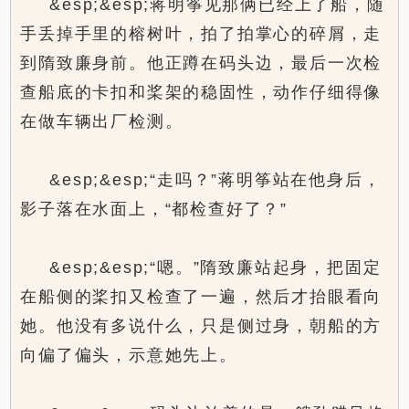
&esp;&esp;蒋明筝见那俩已经上了船，随
手丢掉手里的榕树叶，拍了拍掌心的碎屑，走
到隋致廉身前。他正蹲在码头边，最后一次检
查船底的卡扣和桨架的稳固性，动作仔细得像
在做车辆出厂检测。
&esp;&esp;“走吗？”蒋明筝站在他身后，
影子落在水面上，“都检查好了？”
&esp;&esp;“嗯。”隋致廉站起身，把固定
在船侧的桨扣又检查了一遍，然后才抬眼看向
她。他没有多说什么，只是侧过身，朝船的方
向偏了偏头，示意她先上。