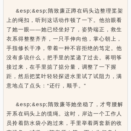
&esp;&esp;隋致廉正蹲在码头边整理桨架
上的绳扣，听到这话动作顿了一下。他抬眼看
了她一眼——她已经坐好了，姿势端正，救生
衣系得整整齐齐，一只手伸向他，掌心朝上，
手指修长干净，带着一种不容拒绝的笃定。他
没有多说什么，把手里的桨递了过去。蒋明筝
接过来，在手里掂了掂分量，调整了一下握
距，然后把桨叶轻轻探进水里试了试阻力，满
意地点了点头：“还行，顺手。”
&esp;&esp;隋致廉等她坐稳了，才弯腰解
开系在码头上的缆绳。这时，岸边一个工作人
员拎着防水袋小跑过来，手里举着两套新的收