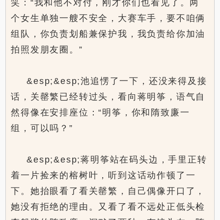
笑：“我和他不对付，刚才你们也看见了。两
个女生单独一艘不安全，大赛车手，要不咱俩
组队，你负责划船兼保护我，我负责给你加油
拍照发朋友圈。”
&esp;&esp;池追愣了一下，还没来得及接
话，关罄繁已经转过头，看向蒋明筝，语气自
然得像在安排座位：“明筝，你和隋致廉一
组，可以吗？”
&esp;&esp;蒋明筝站在码头边，手里正转
着一片捡来的榕树叶，听到这话动作顿了一
下。她抬眼看了看关罄繁，自己偶像开口了，
她没有拒绝的理由。又看了看不远处正低头检