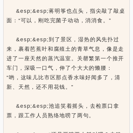
&esp;&esp;蒋明筝也点头，指尖敲了敲桌
面：“可以，刚吃完菌子动动，消消食。”
&esp;&esp;到了景区，湿热的风先扑过
来，裹着芭蕉叶和腐殖土的青草气息，像是走
进了一座天然的蒸汽温室。关罄繁第一个推开
车门，深吸一口气，伸了个大大的懒腰：
“哟，这味儿比市区那点香水味好闻多了，清
新、天然，还不用花钱。”
&esp;&esp;池追笑着摇头，去检票口拿
票，跟工作人员熟络地唠了两句。