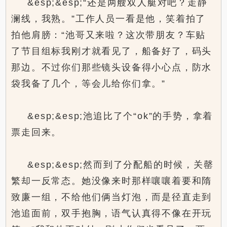
&esp;&esp;“还是两艘双人艇对吧？走静
澜线，我熟。”工作人员一看是他，笑着拍了
拍他肩膀：“池哥又来啦？这次带朋友？车贴
了节目组标我刚才就看见了，船备好了，码头
那边。不过你们那些镜头设备得小心点，防水
袋我备了几个，等会儿给你们拿。”
&esp;&esp;池追比了个“ok”的手势，拿着
票走回来。
&esp;&esp;然而到了分配船的时候，关罄
繁却一反常态。她没像来时那样嚷嚷着要和隋
致廉一组，不给他们俩当灯泡，而是径直走到
池追面前，双手抱胸，语气认真得不像在开玩