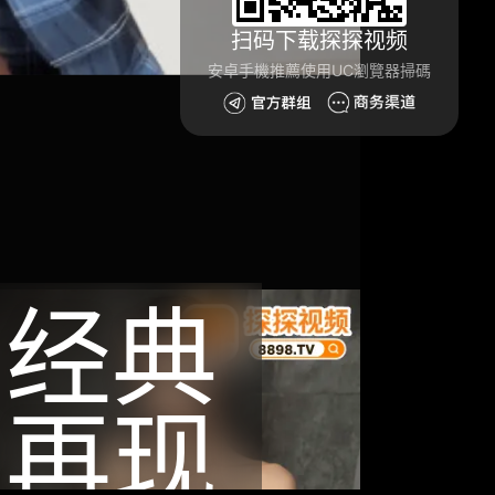
扫码下载探探视频
安卓手機推薦使用UC瀏覽器掃碼
经典
再现