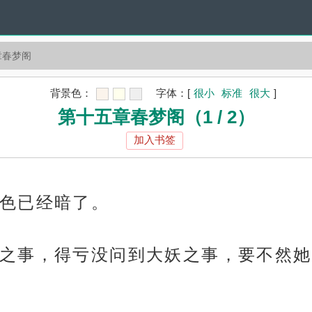
章春梦阁
背景色：
字体：
[
很小
标准
很大
]
第十五章春梦阁（1 / 2）
加入书签
色已经暗了。
之事，得亏没问到大妖之事，要不然她