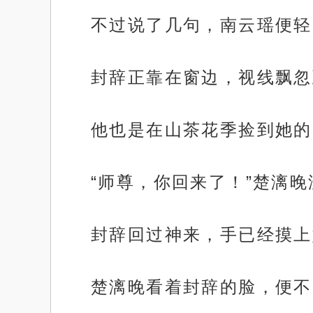
不过说了几句，南云瑶便轻
封辞正靠在窗边，视线飘忽
他也是在山茶花季捡到她的
“师尊，你回来了！”楚漓
封辞回过神来，手已经摸上
楚漓晚看着封辞的脸，便不