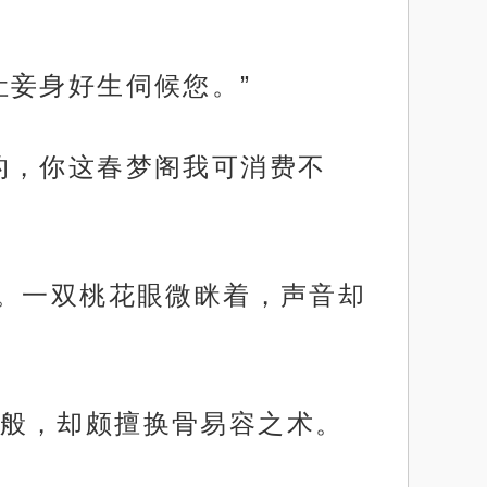
让妾身好生伺候您。”
的，你这春梦阁我可消费不
腕。一双桃花眼微眯着，声音却
般，却颇擅换骨易容之术。