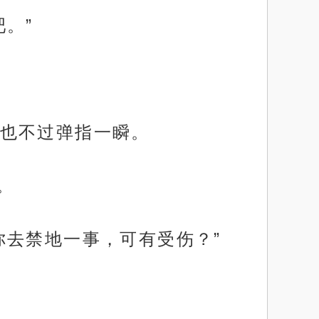
。”
也不过弹指一瞬。
。
你去禁地一事，可有受伤？”