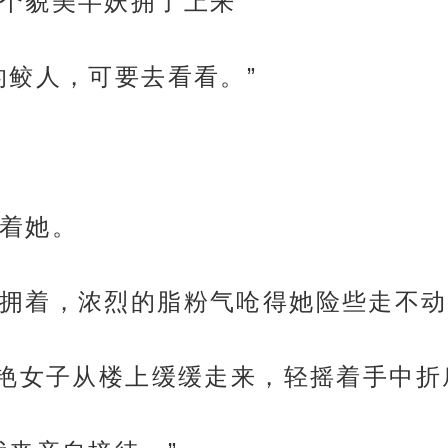
个貌美半妖拥了上来
的鲛人，可要去看看。”
着她。
拥着，浓烈的脂粉气呛得她险些走不动
妖艳女子从楼上缓缓走来，轻摇着手中折