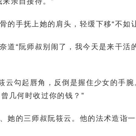
我来亲自接待。”
骨的手抚上她的肩头，轻缓下移“不如
奈道“阮师叔别闹了，我今天是来干活
阮筱云勾起唇角，反倒是握住少女的手
叔曾几何时收过你的钱？”
、她的三师叔阮筱云。他的法术造诣一