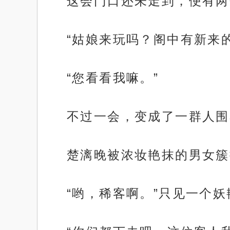
这会门口还未走到，便有两
“姑娘来玩吗？阁中有新来
“您看看我嘛。”
不过一会，变成了一群人围
楚漓晚被浓妆艳抹的男女簇
“哟，稀客啊。”只见一个