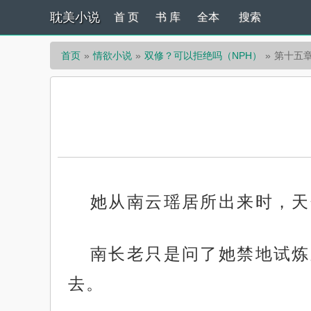
耽美小说
首 页
书 库
全本
搜索
首页
情欲小说
双修？可以拒绝吗（NPH）
第十五
她从南云瑶居所出来时，天
南长老只是问了她禁地试炼
去。