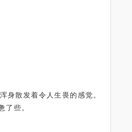
浑身散发着令人生畏的感觉。
惫了些。