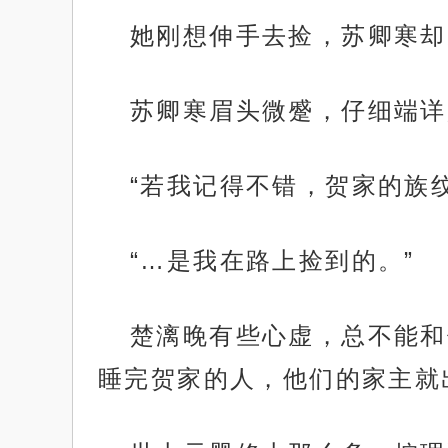
她刚想伸手去捡，苏卿寒却
苏卿寒眉头微蹙，仔细端详
“若我记得不错，贺家的族
“…是我在路上捡到的。”
楚漓晚有些心虚，总不能和
睡完贺家的人，他们的家主就