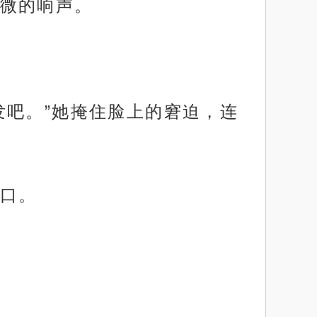
微的响声。
发吧。”她掩住脸上的窘迫，连
口。