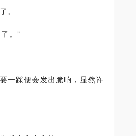
了。
了。”
要一踩便会发出脆响，显然许