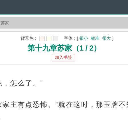
章苏家
背景色：
字体：
[
很小
标准
很大
]
第十九章苏家（1 / 2）
加入书签
晚，怎么了。”
家家主有点恐怖。”就在这时，那玉牌
。