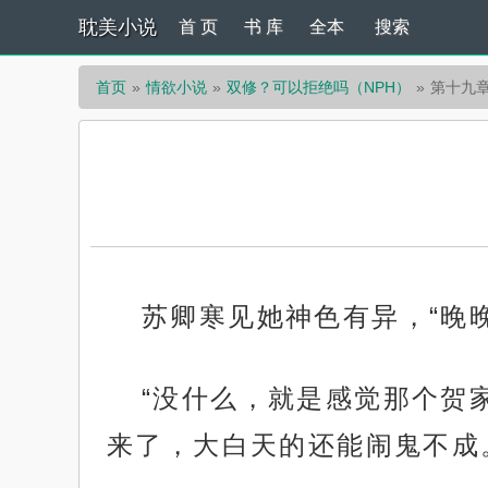
耽美小说
首 页
书 库
全本
搜索
首页
情欲小说
双修？可以拒绝吗（NPH）
第十九
苏卿寒见她神色有异，“晚
“没什么，就是感觉那个贺
来了，大白天的还能闹鬼不成