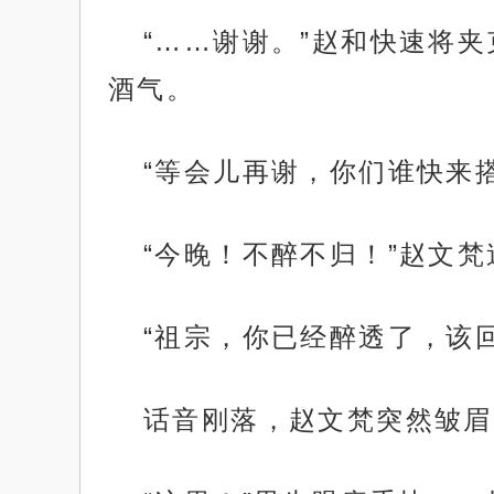
“……谢谢。”赵和快速将
酒气。
“等会儿再谢，你们谁快来
“今晚！不醉不归！”赵文
“祖宗，你已经醉透了，该
话音刚落，赵文梵突然皱眉