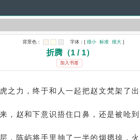
背景色：
字体：
[
很小
标准
很大
]
折腾（1 / 1）
加入书签
虎之力，终于和人一起把赵文梵架了出
来，赵和下意识捂住口鼻，还是被呛到
层，陈屿将手里抽了一半的烟摁掉，火