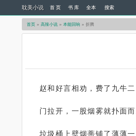
耽美小说
首 页
书 库
全本
搜索
首页
高辣小说
本能回响
折腾
赵和好言相劝，费了九牛二
门拉开，一股烟雾就扑面而
垃圾桶上壁烟蒂铺了薄薄一