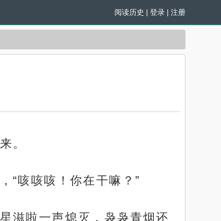
阅读历史
|
登录
|
注册
来。
，“咳咳咳！你在干嘛？”
星滋啦一声熄灭，袅袅青烟还