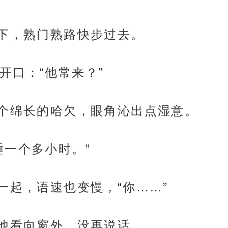
一下，熟门熟路快步过去。
开口：“他常来？”
了个绵长的哈欠，眼角沁出点湿意。
睡一个多小时。”
一起，语速也变慢，“你……”
”他看向窗外，没再说话。