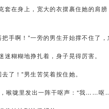
夹克套在身上，宽大的衣摆裹住她的肩
搭把手啊！”一旁的男生开始撑不住了
梵迷迷糊糊地挣扎着，身子晃得厉害。
回去了！”男生苦笑着按住她。
，喉咙里发出一阵干呕声：“我……呕…