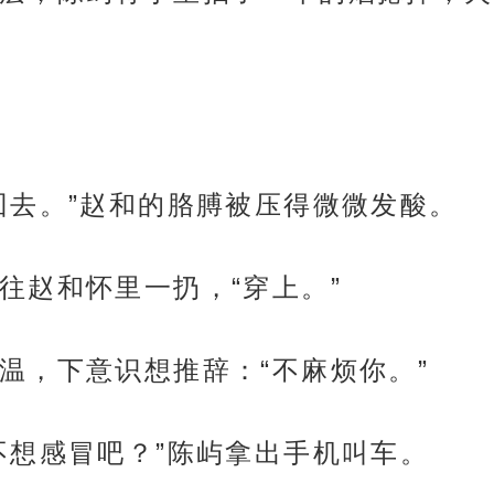
回去。”赵和的胳膊被压得微微发酸。
往赵和怀里一扔，“穿上。”
温，下意识想推辞：“不麻烦你。”
不想感冒吧？”陈屿拿出手机叫车。