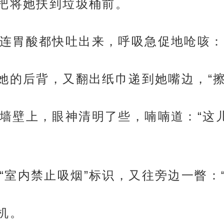
一把将她扶到垃圾桶前。
连胃酸都快吐出来，呼吸急促地呛咳：
着她的后背，又翻出纸巾递到她嘴边，“擦
墙壁上，眼神清明了些，喃喃道：“这
“室内禁止吸烟”标识，又往旁边一瞥：
机。