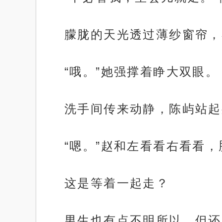
朦胧的天光透过薄纱窗帘，
“哦。”她强撑着睁大双眼。
洗手间传来动静，陈屿站起
“嗯。”赵和左看看右看看
这是等着一起走？
男生也有点不明所以，但还