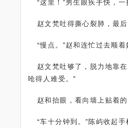
“这里！”男生眼疾手快，
赵文梵吐得撕心裂肺，最后
“慢点。”赵和连忙过去顺
赵文梵吐够了，脱力地靠在
呛得人难受。”
赵和抬眼，看向墙上贴着的
“车十分钟到。”陈屿收起手