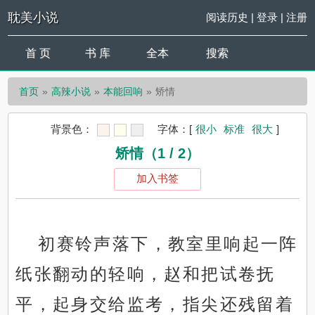
耽美小说
阅读历史
|
登录
|
注册
首 页
书 库
全本
搜索
首页
高辣小说
本能回响
矫情
背景色：
字体：
[
很小
标准
很大
]
矫情（1 / 2）
加入书签
初赛铃声落下，教室里响起一阵
纸张翻动的轻响，赵和把试卷抚
平，起身交给监考，指尖还残留着