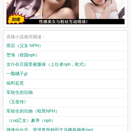
高辣小说相关阅读：
雨后（父女 NPH）
堕海（校园nph）
女仆在庄园里被爆操（上位者nph，欧式）
一颗橘子gl
临时起意
军校生的玩物
《玉壶传》
军校生的玩物（暗黑NPH）
（cod乙女）豢养（nph）
跳诛仙台后，穿进兽世种田文当稀有神兽(np)