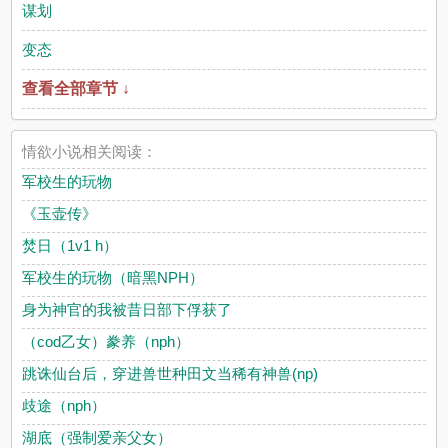
谋划
变态
查看全部章节 ↓
情欲小说相关阅读：
军校生的玩物
《玉壶传》
焚日（1v1 h）
军校生的玩物（暗黑NPH）
身为神官的我被昔日部下俘获了
（cod乙女）豢养（nph）
跳诛仙台后，穿进兽世种田文当稀有神兽(np)
歧途（nph）
湖底（强制爱亲父女）