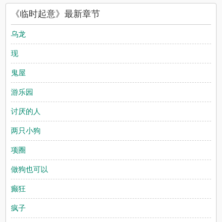
《临时起意》最新章节
乌龙
现
鬼屋
游乐园
讨厌的人
两只小狗
项圈
做狗也可以
癫狂
疯子