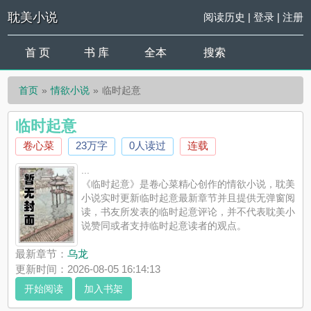
耽美小说
阅读历史
|
登录
|
注册
首 页
书 库
全本
搜索
首页
情欲小说
临时起意
临时起意
卷心菜
23万字
0人读过
连载
...
《临时起意》是卷心菜精心创作的情欲小说，耽美
小说实时更新临时起意最新章节并且提供无弹窗阅
读，书友所发表的临时起意评论，并不代表耽美小
说赞同或者支持临时起意读者的观点。
最新章节：
乌龙
更新时间：2026-08-05 16:14:13
开始阅读
加入书架