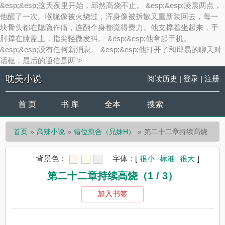
&esp;&esp;这天夜里开始，邱然高烧不止。 &esp;&esp;凌晨两点，
他醒了一次。喉咙像被火烧过，浑身像被拆散又重新装回去，每一
块骨头都在隐隐作痛，连翻个身都觉得费力。他支撑着坐起来，手
肘撑在膝盖上，指尖轻微发抖。 &esp;&esp;他拿起手机。
&esp;&esp;没有任何新消息。 &esp;&esp;他打开了和邱易的聊天对
话框，最后的通信是两">
耽美小说
阅读历史
|
登录
|
注册
首 页
书 库
全本
搜索
首页
高辣小说
错位愈合（兄妹H）
第二十二章持续高烧
背景色：
字体：
[
很小
标准
很大
]
第二十二章持续高烧（1 / 3）
加入书签