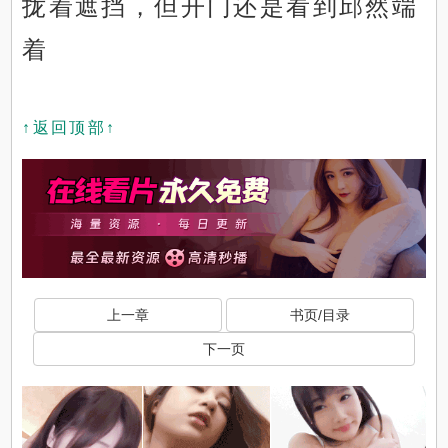
拢着遮挡，但开门还是看到邱然端
着
↑返回顶部↑
上一章
书页/目录
下一页