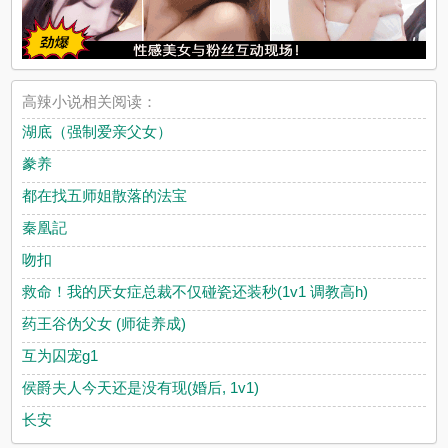
高辣小说相关阅读：
湖底（强制爱亲父女）
豢养
都在找五师姐散落的法宝
秦凰記
吻扣
救命！我的厌女症总裁不仅碰瓷还装秒(1v1 调教高h)
药王谷伪父女 (师徒养成)
互为囚宠g1
侯爵夫人今天还是没有现(婚后, 1v1)
长安