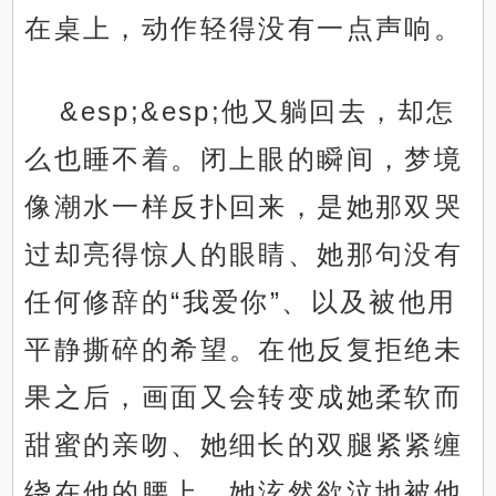
在桌上，动作轻得没有一点声响。
&esp;&esp;他又躺回去，却怎
么也睡不着。闭上眼的瞬间，梦境
像潮水一样反扑回来，是她那双哭
过却亮得惊人的眼睛、她那句没有
任何修辞的“我爱你”、以及被他用
平静撕碎的希望。在他反复拒绝未
果之后，画面又会转变成她柔软而
甜蜜的亲吻、她细长的双腿紧紧缠
绕在他的腰上、她泫然欲泣地被他