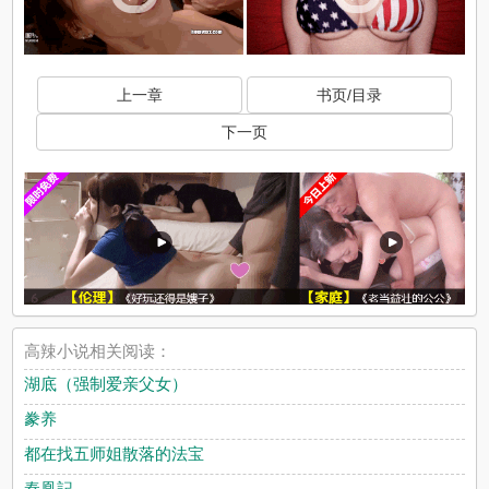
上一章
书页/目录
下一页
高辣小说相关阅读：
湖底（强制爱亲父女）
豢养
都在找五师姐散落的法宝
秦凰記