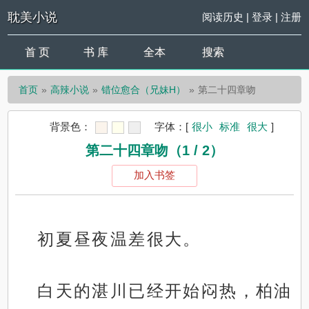
耽美小说
阅读历史
|
登录
|
注册
首 页
书 库
全本
搜索
首页
高辣小说
错位愈合（兄妹H）
第二十四章吻
背景色：
字体：
[
很小
标准
很大
]
第二十四章吻（1 / 2）
加入书签
初夏昼夜温差很大。
白天的湛川已经开始闷热，柏油