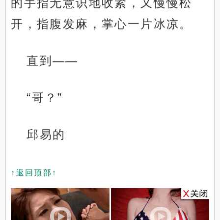
的手指无意识地收紧，又慢慢松
开，指腹发麻，掌心一片冰凉。
直到——
“哥？”
邱易的
↑返回顶部↑