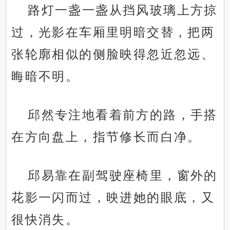
路灯一盏一盏从挡风玻璃上方掠
过，光影在车厢里明暗交替，把两
张轮廓相似的侧脸映得忽近忽远、
晦暗不明。
邱然专注地看着前方的路，手搭
在方向盘上，指节修长而白净。
邱易靠在副驾驶座椅里，窗外的
花影一闪而过，映进她的眼底，又
很快消失。