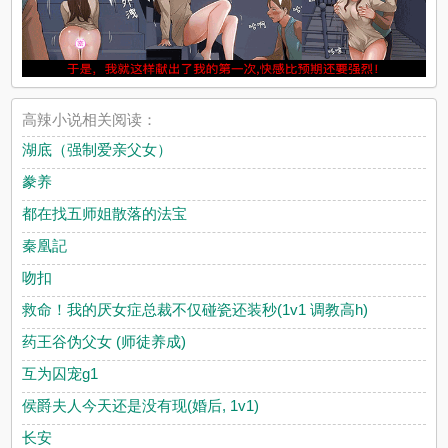
高辣小说相关阅读：
湖底（强制爱亲父女）
豢养
都在找五师姐散落的法宝
秦凰記
吻扣
救命！我的厌女症总裁不仅碰瓷还装秒(1v1 调教高h)
药王谷伪父女 (师徒养成)
互为囚宠g1
侯爵夫人今天还是没有现(婚后, 1v1)
长安