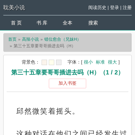
耽美小说
阅读历史
|
登录
|
注册
首 页
书 库
全本
搜索
首页
高辣小说
错位愈合（兄妹H）
第三十五章要哥哥插进去吗（H）
背景色：
字体：
[
很小
标准
很大
]
第三十五章要哥哥插进去吗（H）（1 / 2）
加入书签
邱然微笑着摇头。
这种对话在他们之间已经发生过