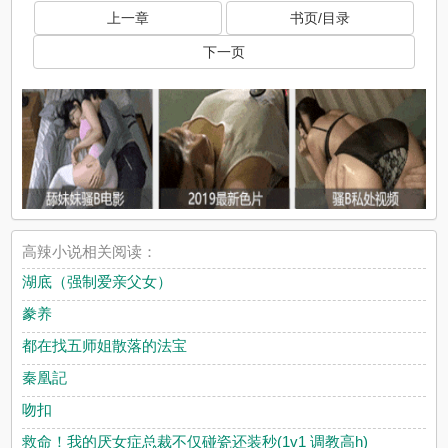
上一章
书页/目录
下一页
高辣小说相关阅读：
湖底（强制爱亲父女）
豢养
都在找五师姐散落的法宝
秦凰記
吻扣
救命！我的厌女症总裁不仅碰瓷还装秒(1v1 调教高h)