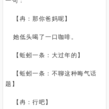
一句：
【冉：那你爸妈呢】
她低头喝了一口咖啡。
【蚯蚓一条：大过年的】
【蚯蚓一条：不聊这种晦气话
题】
【冉：行吧】