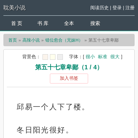
耽美小说
阅读历史
|
登录
|
注册
首 页
书 库
全本
搜索
首页
高辣小说
错位愈合（兄妹H）
第五十七章卑鄙
背景色：
字体：
[
很小
标准
很大
]
第五十七章卑鄙（1 / 4）
加入书签
邱易一个人下了楼。
冬日阳光很好。