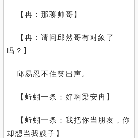
【冉：那聊帅哥】
【冉：请问邱然哥有对象了
吗？】
邱易忍不住笑出声。
【蚯蚓一条：好啊梁安冉】
【蚯蚓一条：我把你当朋友，你
却想当我嫂子】