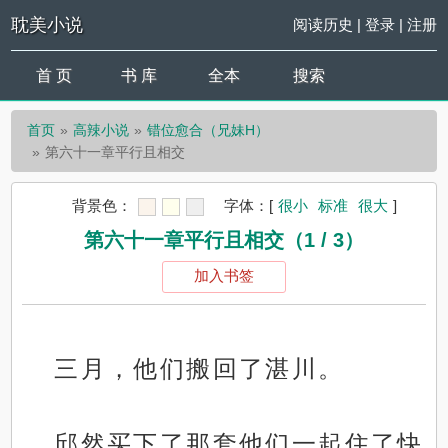
耽美小说
阅读历史
|
登录
|
注册
首 页
书 库
全本
搜索
首页
高辣小说
错位愈合（兄妹H）
第六十一章平行且相交
背景色：
字体：
[
很小
标准
很大
]
第六十一章平行且相交（1 / 3）
加入书签
三月，他们搬回了湛川。
邱然买下了那套他们一起住了快