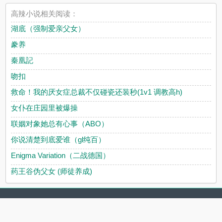
高辣小说相关阅读：
湖底（强制爱亲父女）
豢养
秦凰記
吻扣
救命！我的厌女症总裁不仅碰瓷还装秒(1v1 调教高h)
女仆在庄园里被爆操
联姻对象她总有心事（ABO）
你说清楚到底爱谁（gl纯百）
Enigma Variation（二战德国）
药王谷伪父女 (师徒养成)