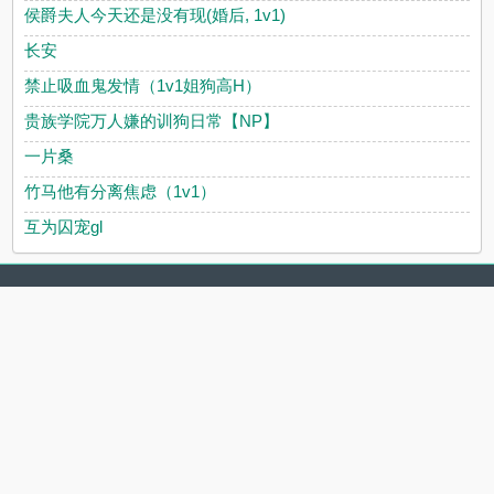
侯爵夫人今天还是没有现(婚后, 1v1)
长安
禁止吸血鬼发情（1v1姐狗高H）
贵族学院万人嫌的训狗日常【NP】
一片桑
竹马他有分离焦虑（1v1）
互为囚宠gl