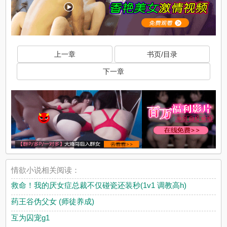
上一章
书页/目录
下一章
情欲小说相关阅读：
救命！我的厌女症总裁不仅碰瓷还装秒(1v1 调教高h)
药王谷伪父女 (师徒养成)
互为囚宠g1