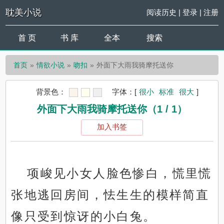
耽美小说
阅读历史
|
登录
|
注册
首 页
书 库
全本
搜索
首页
情欲小说
吻扣
外面下大雨我骑摩托送你
背景色：
字体：
[
很小
标准
很大
]
外面下大雨我骑摩托送你（1 / 1）
加入书签
项峻见小女人脸色惨白，慌里慌
张地逃回房间，怯生生的模样简直
像只受到惊讶的小白兔。