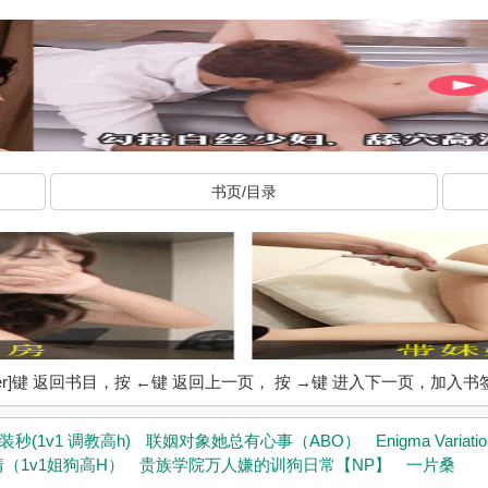
书页/目录
ter]键 返回书目，按 ←键 返回上一页， 按 →键 进入下一页，加
(1v1 调教高h)
联姻对象她总有心事（ABO）
Enigma Vari
（1v1姐狗高H）
贵族学院万人嫌的训狗日常【NP】
一片桑