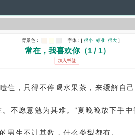
背景色：
字体：
[
很小
标准
很大
]
常在，我喜欢你（1 / 1）
加入书签
噎住，只得不停喝水果茶，来缓解自己
生。不愿意勉为其难。”夏晚晚放下手
的男生不计其数，什么类型都有。