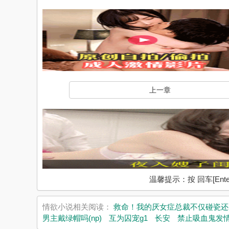
上一章
温馨提示：按 回车[En
情欲小说相关阅读：
救命！我的厌女症总裁不仅碰瓷还装秒
男主戴绿帽吗(np)
互为囚宠g1
长安
禁止吸血鬼发情