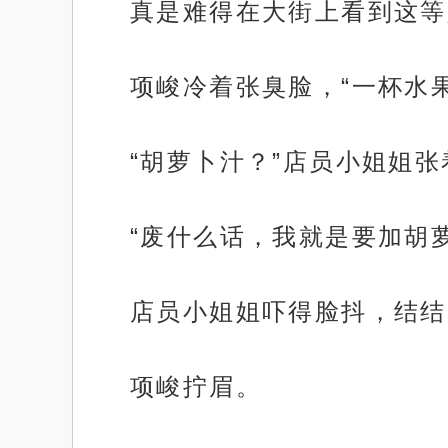
真是难得在大街上看到这等
项峻冷着张臭脸，“一杯水
“胡萝卜汁？”店员小姐姐
“废什么话，我就是要加胡
店员小姐姐吓得脸抖，结结
项峻拧眉。