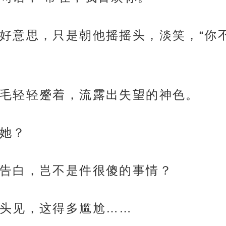
好意思，只是朝他摇摇头，淡笑，“你
毛轻轻蹙着，流露出失望的神色。
她？
告白，岂不是件很傻的事情？
头见，这得多尴尬……